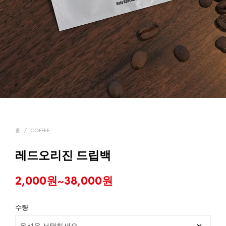
홈
/
COFFEE
레드오리진 드립백
2,000
원
~
38,000
원
수량